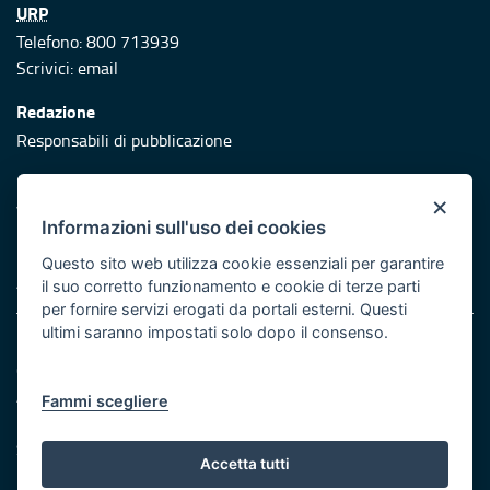
URP
Telefono: 800 713939
Scrivici:
email
Redazione
Responsabili di pubblicazione
Protezione civile
×
Vai al sito di Protezione Civile Puglia
Informazioni sull'uso dei cookies
Iniziativa finanziata con risorse del POR Puglia 2014/2020 -
Questo sito web utilizza cookie essenziali per garantire
Asse XI
il suo corretto funzionamento e cookie di terze parti
per fornire servizi erogati da portali esterni. Questi
ultimi saranno impostati solo dopo il consenso.
Note legali
Cookie e privacy
Atti di notifica
Fammi scegliere
Feed RSS
Servizi Intranet
Accetta tutti