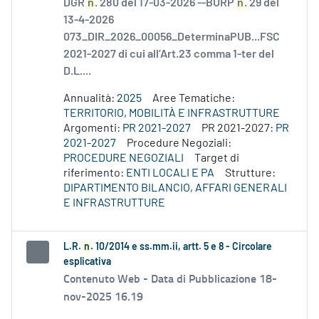
DGR
n
. 280 del 17-03-2026 --BURP
n
. 29 del
13-4-2026
073_DIR_2026_00056_DeterminaPUB...FSC
2021-2027 di cui all’Art.23 comma 1-ter del
D.L....
Annualità:
2025
Aree Tematiche:
TERRITORIO, MOBILITÀ E INFRASTRUTTURE
Argomenti:
PR 2021-2027
PR 2021-2027:
PR
2021-2027
Procedure Negoziali:
PROCEDURE NEGOZIALI
Target di
riferimento:
ENTI LOCALI E PA
Strutture:
DIPARTIMENTO BILANCIO, AFFARI GENERALI
E INFRASTRUTTURE
L.R.
n
. 10/2014 e ss.mm.ii, artt. 5 e 8 - Circolare
esplicativa
Contenuto Web -
Data di Pubblicazione 18-
nov-2025 16.19