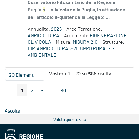
Osservatorio Fitosanitario della Regione
Puglia
n
....olivicola della Puglia, in attuazione
dell’articolo 8-quater della Legge 21...
Annualità:
2025
Aree Tematiche:
AGRICOLTURA
Argomenti:
RIGENERAZIONE
OLIVICOLA
Misura:
MISURA 2.G
Strutture:
DIP. AGRICOLTURA, SVILUPPO RURALE E
AMBIENTALE
Mostrati 1 - 20 su 586 risultati.
20 Elementi
Per pagina
1
2
3
...
30
Pagina Precedente
Pagina Seguente
Pagina
Pagina
Pagina
Pagine intermedie
Pagina
Ascolta
Valuta questo sito