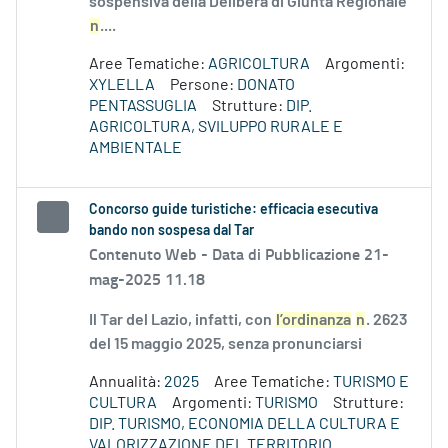
sospensiva della Delibera di Giunta Regionale
n
....
Aree Tematiche:
AGRICOLTURA
Argomenti:
XYLELLA
Persone:
DONATO
PENTASSUGLIA
Strutture:
DIP.
AGRICOLTURA, SVILUPPO RURALE E
AMBIENTALE
Concorso guide turistiche: efficacia esecutiva
bando non sospesa dal Tar
Contenuto Web -
Data di Pubblicazione 21-
mag-2025 11.18
Il Tar del Lazio, infatti, con
l’ordinanza
n
. 2623
del 15 maggio 2025, senza pronunciarsi
Annualità:
2025
Aree Tematiche:
TURISMO E
CULTURA
Argomenti:
TURISMO
Strutture:
DIP. TURISMO, ECONOMIA DELLA CULTURA E
VALORIZZAZIONE DEL TERRITORIO