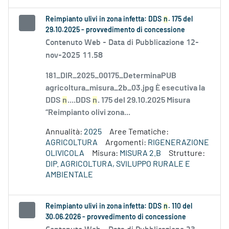
Reimpianto ulivi in zona infetta: DDS
n
. 175 del
29.10.2025 - provvedimento di concessione
Contenuto Web -
Data di Pubblicazione 12-
nov-2025 11.58
181_DIR_2025_00175_DeterminaPUB
agricoltura_misura_2b_03.jpg È esecutiva la
DDS
n
....DDS
n
. 175 del 29.10.2025 Misura
“Reimpianto olivi zona...
Annualità:
2025
Aree Tematiche:
AGRICOLTURA
Argomenti:
RIGENERAZIONE
OLIVICOLA
Misura:
MISURA 2.B
Strutture:
DIP. AGRICOLTURA, SVILUPPO RURALE E
AMBIENTALE
Reimpianto ulivi in zona infetta: DDS
n
. 110 del
30.06.2026 - provvedimento di concessione
Contenuto Web -
Data di Pubblicazione 23-