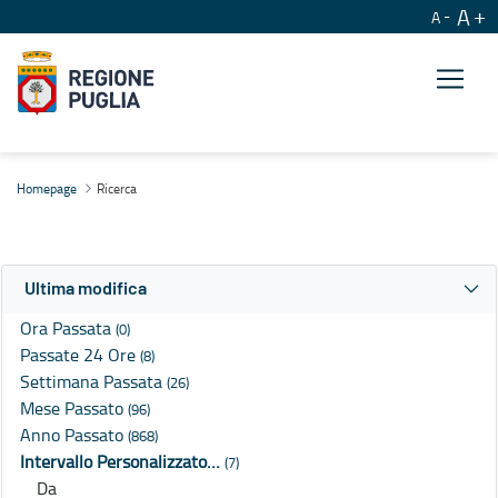
A
A
Ricerca
Homepage
Ricerca
Ultima modifica
Ora Passata
(0)
Passate 24 Ore
(8)
Settimana Passata
(26)
Mese Passato
(96)
Anno Passato
(868)
Intervallo Personalizzato…
(7)
Da