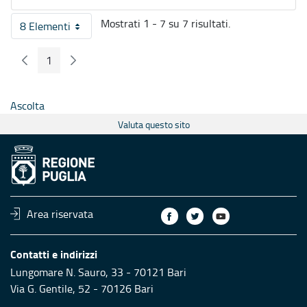
Mostrati 1 - 7 su 7 risultati.
8 Elementi
Per pagina
1
Pagina Precedente
Pagina Seguente
Pagina
Ascolta
Valuta questo sito
Area riservata
Contatti e indirizzi
Lungomare N. Sauro, 33 - 70121 Bari
Via G. Gentile, 52 - 70126 Bari