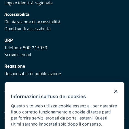
Logo e identità regionale
Accessibilità
Dichiarazione di accessibilità
Obiettivi di accessibilità
URP
Telefono: 800 713939
Scrivici:
email
Redazione
Responsabili di pubblicazione
Protezione civile
×
Vai al sito di Protezione Civile Puglia
Informazioni sull'uso dei cookies
Iniziativa finanziata con risorse del POR Puglia 2014/2020 -
Questo sito web utilizza cookie essenziali per garantire
Asse XI
il suo corretto funzionamento e cookie di terze parti
per fornire servizi erogati da portali esterni. Questi
ultimi saranno impostati solo dopo il consenso.
Note legali