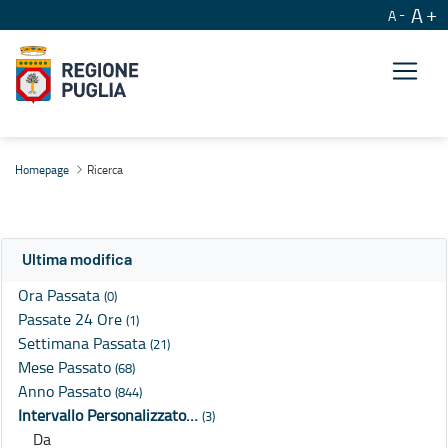
A
A
Ricerca
Homepage
Ricerca
Ultima modifica
Ora Passata
(0)
Passate 24 Ore
(1)
Settimana Passata
(21)
Mese Passato
(68)
Anno Passato
(844)
Intervallo Personalizzato…
(3)
Da