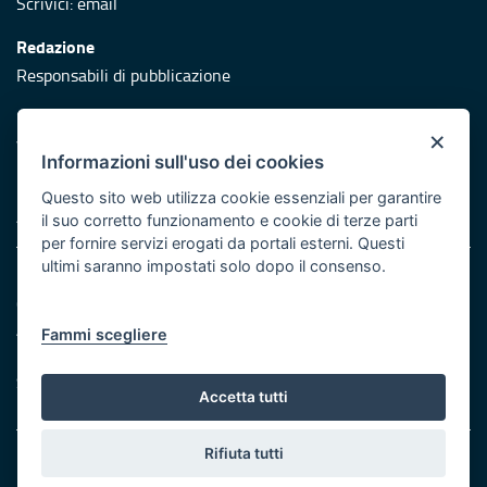
Scrivici:
email
Redazione
Responsabili di pubblicazione
Protezione civile
×
Vai al sito di Protezione Civile Puglia
Informazioni sull'uso dei cookies
Iniziativa finanziata con risorse del POR Puglia 2014/2020 -
Questo sito web utilizza cookie essenziali per garantire
Asse XI
il suo corretto funzionamento e cookie di terze parti
per fornire servizi erogati da portali esterni. Questi
ultimi saranno impostati solo dopo il consenso.
Note legali
Cookie e privacy
Atti di notifica
Fammi scegliere
Feed RSS
Servizi Intranet
Accetta tutti
Rifiuta tutti
© Regione Puglia