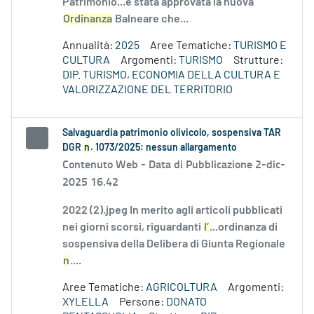
Patrimonio...è stata approvata la nuova
Ordinanza
Balneare che...
Annualità:
2025
Aree Tematiche:
TURISMO E
CULTURA
Argomenti:
TURISMO
Strutture:
DIP. TURISMO, ECONOMIA DELLA CULTURA E
VALORIZZAZIONE DEL TERRITORIO
Salvaguardia patrimonio olivicolo, sospensiva TAR
DGR
n
. 1073/2025: nessun allargamento
Contenuto Web -
Data di Pubblicazione 2-dic-
2025 16.42
2022 (2).jpeg In merito agli articoli pubblicati
nei giorni scorsi, riguardanti
l’
...ordinanza di
sospensiva della Delibera di Giunta Regionale
n
....
Aree Tematiche:
AGRICOLTURA
Argomenti:
XYLELLA
Persone:
DONATO