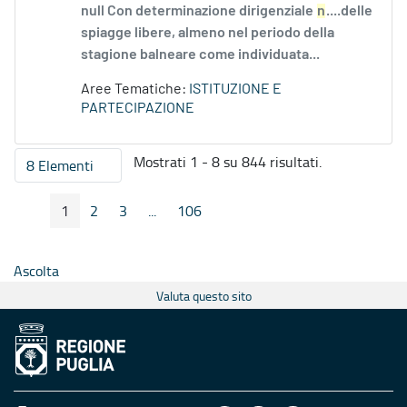
null Con determinazione dirigenziale
n
....delle
spiagge libere, almeno nel periodo della
stagione balneare come individuata...
Aree Tematiche:
ISTITUZIONE E
PARTECIPAZIONE
Mostrati 1 - 8 su 844 risultati.
8 Elementi
Per pagina
1
2
3
...
106
Pagina Precedente
Pagina Seguente
Pagina
Pagina
Pagina
Pagine intermedie
Pagina
Ascolta
Valuta questo sito