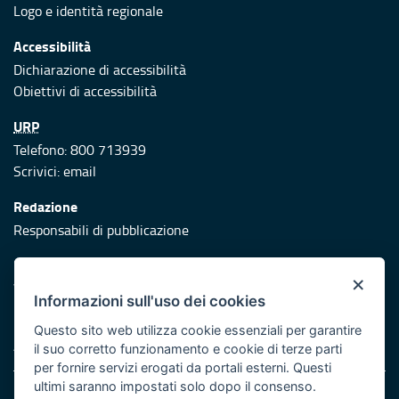
Logo e identità regionale
Accessibilità
Dichiarazione di accessibilità
Obiettivi di accessibilità
URP
Telefono: 800 713939
Scrivici:
email
Redazione
Responsabili di pubblicazione
Protezione civile
×
Vai al sito di Protezione Civile Puglia
Informazioni sull'uso dei cookies
Iniziativa finanziata con risorse del POR Puglia 2014/2020 -
Questo sito web utilizza cookie essenziali per garantire
Asse XI
il suo corretto funzionamento e cookie di terze parti
per fornire servizi erogati da portali esterni. Questi
ultimi saranno impostati solo dopo il consenso.
Note legali