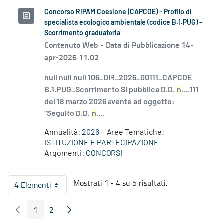
Concorso RIPAM Coesione (CAPCOE) - Profilo di
specialista ecologico ambientale (codice B.1.PUG) -
Scorrimento graduatoria
Contenuto Web -
Data di Pubblicazione 14-
apr-2026 11.02
null null null 106_DIR_2026_00111_CAPCOE
B.1.PUG_Scorrimento Si pubblica D.D.
n
....111
del 18 marzo 2026 avente ad oggetto:
"Seguito D.D.
n
....
Annualità:
2026
Aree Tematiche:
ISTITUZIONE E PARTECIPAZIONE
Argomenti:
CONCORSI
Mostrati 1 - 4 su 5 risultati.
4 Elementi
Per pagina
1
2
Pagina Precedente
Pagina Seguente
Pagina
Pagina