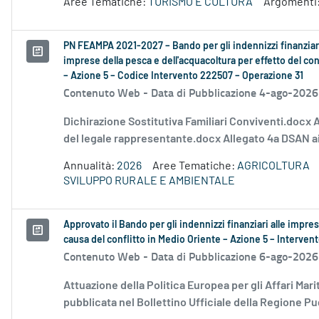
Aree Tematiche:
TURISMO E CULTURA
Argomenti
PN FEAMPA 2021-2027 – Bando per gli indennizzi finanziari
imprese della pesca e dell'acquacoltura per effetto del conf
– Azione 5 – Codice Intervento 222507 – Operazione 31
Contenuto Web -
Data di Pubblicazione 4-ago-2026
Dichirazione Sostitutiva Familiari Conviventi.docx 
del legale rappresentante.docx Allegato 4a DSAN ai
Annualità:
2026
Aree Tematiche:
AGRICOLTURA
SVILUPPO RURALE E AMBIENTALE
Approvato il Bando per gli indennizzi finanziari alle impre
causa del conflitto in Medio Oriente – Azione 5 – Interv
Contenuto Web -
Data di Pubblicazione 6-ago-2026
Attuazione della Politica Europea per gli Affari Mari
pubblicata nel Bollettino Ufficiale della Regione Pug