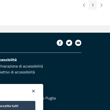
1
Pagina Preceden
Pagin
Pagina
cessibilità
chiarazione di accessibilità
ettivi di accessibilità
×
otezione civile
 al sito di Protezione Civile Puglia
ccetta tutti