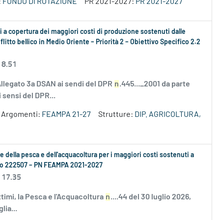
:
FONDO DI ROTAZIONE
PR 2021-2027:
PR 2021-2027
 a copertura dei maggiori costi di produzione sostenuti dalle
litto bellico in Medio Oriente – Priorità 2 – Obiettivo Specifico 2.2
 8.51
Allegato 3a DSAN ai sendi del DPR
n
.445..._2001 da parte
 sensi del DPR...
Argomenti:
FEAMPA 21-27
Strutture:
DIP. AGRICOLTURA,
se della pesca e dell'acquacoltura per i maggiori costi sostenuti a
ento 222507 – PN FEAMPA 2021-2027
 17.35
ttimi, la Pesca e l'Acquacoltura
n
....44 del 30 luglio 2026,
lia...