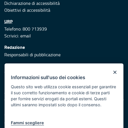
Dichiarazione di accessibilità
Obiettivi di accessibilità
URP
Telefono: 800 713939
Scrivici:
email
Redazione
Responsabili di pubblicazione
Protezione civile
×
Vai al sito di Protezione Civile Puglia
Informazioni sull'uso dei cookies
Iniziativa finanziata con risorse del POR Puglia 2014/2020 -
Questo sito web utilizza cookie essenziali per garantire
Asse XI
il suo corretto funzionamento e cookie di terze parti
per fornire servizi erogati da portali esterni. Questi
ultimi saranno impostati solo dopo il consenso.
Note legali
Cookie e privacy
Atti di notifica
Fammi scegliere