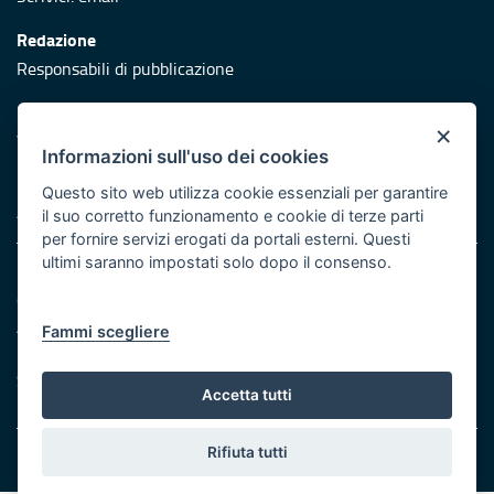
Redazione
Responsabili di pubblicazione
Protezione civile
×
Vai al sito di Protezione Civile Puglia
Informazioni sull'uso dei cookies
Iniziativa finanziata con risorse del POR Puglia 2014/2020 -
Questo sito web utilizza cookie essenziali per garantire
Asse XI
il suo corretto funzionamento e cookie di terze parti
per fornire servizi erogati da portali esterni. Questi
ultimi saranno impostati solo dopo il consenso.
Note legali
Cookie e privacy
Atti di notifica
Fammi scegliere
Feed RSS
Servizi Intranet
Accetta tutti
Rifiuta tutti
© Regione Puglia