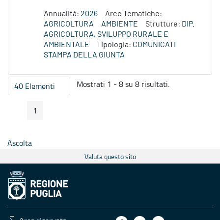
Annualità:
2026
Aree Tematiche:
AGRICOLTURA
AMBIENTE
Strutture:
DIP.
AGRICOLTURA, SVILUPPO RURALE E
AMBIENTALE
Tipologia:
COMUNICATI
STAMPA DELLA GIUNTA
Mostrati 1 - 8 su 8 risultati.
40 Elementi
Per pagina
1
Pagina Precedente
Pagina Seguente
Pagina
Ascolta
Valuta questo sito