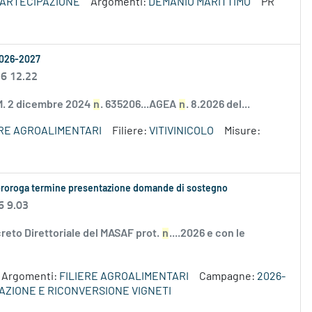
PARTECIPAZIONE
Argomenti:
DEMANIO MARITTIMO
PR
2026-2027
26 12.22
D.M. 2 dicembre 2024
n
. 635206...AGEA
n
. 8.2026 del...
ERE AGROALIMENTARI
Filiere:
VITIVINICOLO
Misure:
: proroga termine presentazione domande di sostegno
6 9.03
eto Direttoriale del MASAF prot.
n
....2026 e con le
Argomenti:
FILIERE AGROALIMENTARI
Campagne:
2026-
AZIONE E RICONVERSIONE VIGNETI