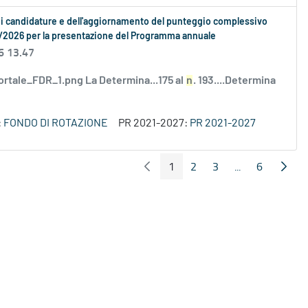
o di candidature e dell'aggiornamento del punteggio complessivo
05/2026 per la presentazione del Programma annuale
6 13.47
ortale_FDR_1.png La Determina...175 al
n
. 193....Determina
:
FONDO DI ROTAZIONE
PR 2021-2027:
PR 2021-2027
1
2
3
...
6
Pagina Precedente
Pagin
Pagina
Pagina
Pagina
Pagine interme
Pagina