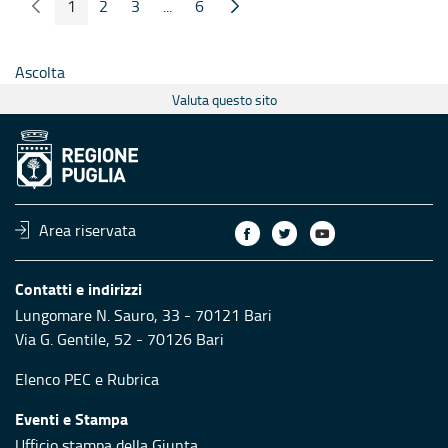
1
2
3
...
6
Pagina Precedente
Pagina Seguente
Pagina
Pagina
Pagina
Pagine intermedie
Pagina
Ascolta
Valuta questo sito
Area riservata
Contatti e indirizzi
Lungomare N. Sauro, 33 - 70121 Bari
Via G. Gentile, 52 - 70126 Bari
Elenco PEC
e
Rubrica
Eventi e Stampa
Ufficio stampa della Giunta