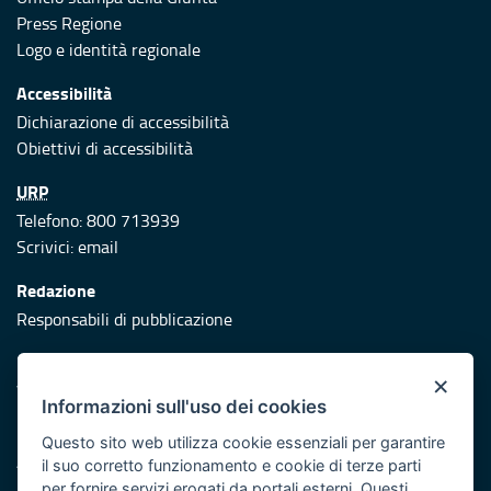
Press Regione
Logo e identità regionale
Accessibilità
Dichiarazione di accessibilità
Obiettivi di accessibilità
URP
Telefono: 800 713939
Scrivici:
email
Redazione
Responsabili di pubblicazione
Protezione civile
×
Vai al sito di Protezione Civile Puglia
Informazioni sull'uso dei cookies
Iniziativa finanziata con risorse del POR Puglia 2014/2020 -
Questo sito web utilizza cookie essenziali per garantire
Asse XI
il suo corretto funzionamento e cookie di terze parti
per fornire servizi erogati da portali esterni. Questi