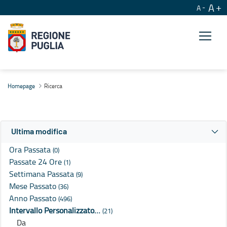
A
A
Ricerca
Homepage
Ricerca
Ultima modifica
Ora Passata
(0)
Passate 24 Ore
(1)
Settimana Passata
(9)
Mese Passato
(36)
Anno Passato
(496)
Intervallo Personalizzato…
(21)
Da