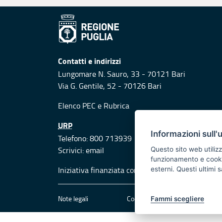
Contatti e indirizzi
Lungomare N. Sauro, 33 - 70121 Bari
Via G. Gentile, 52 - 70126 Bari
Elenco PEC
e
Rubrica
URP
Informazioni sull'
Telefono: 800 713939
Scrivici:
email
Questo sito web utilizz
funzionamento e cookie 
Iniziativa finanziata con risorse del POR Puglia
esterni. Questi ultimi
Note legali
Cookie e privacy
Att
Fammi scegliere