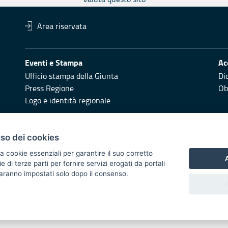
Area riservata
Eventi e Stampa
Ac
Ufficio stampa della Giunta
Di
Press Regione
Obi
Logo e identità regionale
Redazione
Pr
uso dei cookies
Responsabili di pubblicazione
Vai
a cookie essenziali per garantire il suo corretto
A
di terze parti per fornire servizi erogati da portali
 2014/2020 - Asse XI
 saranno impostati solo dopo il consenso.
i di notifica
Feed RSS
Servizi Intranet