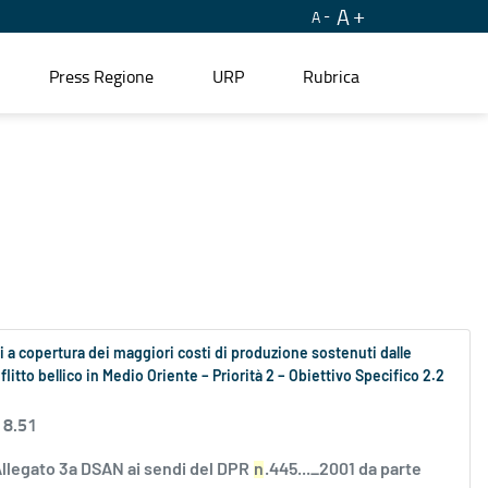
A
A
Press Regione
URP
Rubrica
 a copertura dei maggiori costi di produzione sostenuti dalle
litto bellico in Medio Oriente – Priorità 2 – Obiettivo Specifico 2.2
 8.51
Allegato 3a DSAN ai sendi del DPR
n
.445..._2001 da parte