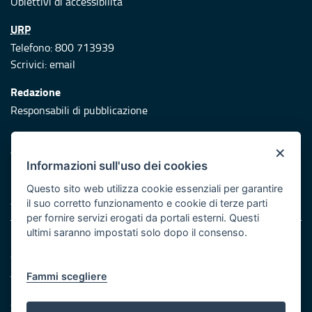
Obiettivi di accessibilità
URP
Telefono: 800 713939
Scrivici:
email
Redazione
Responsabili di pubblicazione
Protezione civile
×
Vai al sito di Protezione Civile Puglia
Informazioni sull'uso dei cookies
Iniziativa finanziata con risorse del POR Puglia 2014/2020 -
Questo sito web utilizza cookie essenziali per garantire
Asse XI
il suo corretto funzionamento e cookie di terze parti
per fornire servizi erogati da portali esterni. Questi
ultimi saranno impostati solo dopo il consenso.
Note legali
Cookie e privacy
Atti di notifica
Fammi scegliere
Feed RSS
Servizi Intranet