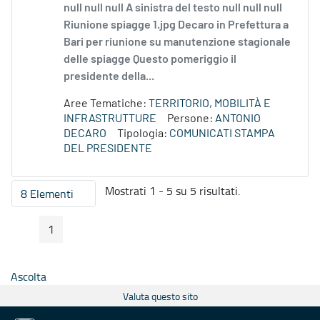
null null null A sinistra del testo null null null
Riunione spiagge 1.jpg Decaro in Prefettura a
Bari per riunione su manutenzione stagionale
delle spiagge Questo pomeriggio il
presidente della...
Aree Tematiche:
TERRITORIO, MOBILITÀ E
INFRASTRUTTURE
Persone:
ANTONIO
DECARO
Tipologia:
COMUNICATI STAMPA
DEL PRESIDENTE
Mostrati 1 - 5 su 5 risultati.
8 Elementi
Per pagina
1
Pagina Precedente
Pagina Seguente
Pagina
Ascolta
Valuta questo sito