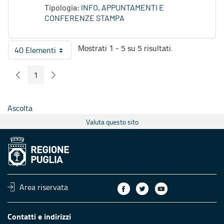
Tipologia:
INFO, APPUNTAMENTI E
CONFERENZE STAMPA
Mostrati 1 - 5 su 5 risultati.
40 Elementi
Per pagina
1
Pagina Precedente
Pagina Seguente
Pagina
Ascolta
Valuta questo sito
Area riservata
Contatti e indirizzi