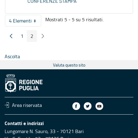
CONFERENZE STAMPA
Mostrati 5 - 5 su 5 risultati.
4 Elementi
Per pagina
1
2
Pagina Precedente
Pagina Seguente
Pagina
Pagina
Ascolta
Valuta questo sito
Area riservata
Contatti e indirizzi
Lungomare N. Sauro, 33 - 70121 Bari