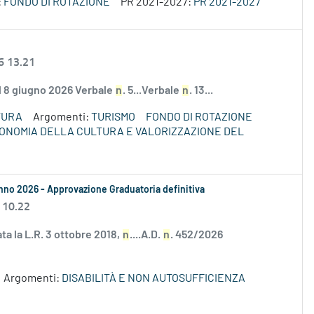
:
FONDO DI ROTAZIONE
PR 2021-2027:
PR 2021-2027
6 13.21
el 8 giugno 2026 Verbale
n
. 5...Verbale
n
. 13...
TURA
Argomenti:
TURISMO
FONDO DI ROTAZIONE
ECONOMIA DELLA CULTURA E VALORIZZAZIONE DEL
i anno 2026 - Approvazione Graduatoria definitiva
 10.22
ata la L.R. 3 ottobre 2018,
n
....A.D.
n
. 452/2026
Argomenti:
DISABILITÀ E NON AUTOSUFFICIENZA