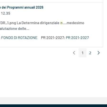
le dei Programmi annuali 2026
 12.35
R_1.png La Determina dirigenziale
n
....medesimo
alutazione delle...
:
FONDO DI ROTAZIONE
PR 2021-2027:
PR 2021-2027
1
2
Pagina Precedente
Pagin
Pagina
Pagina