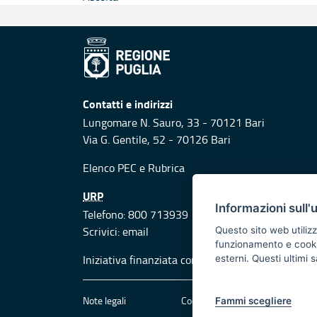
Contatti e indirizzi
Lungomare N. Sauro, 33 - 70121 Bari
Via G. Gentile, 52 - 70126 Bari
Elenco PEC
e
Rubrica
URP
Informazioni sull'
Telefono: 800 713939
Scrivici:
email
Questo sito web utilizz
funzionamento e cookie 
Iniziativa finanziata con risorse del POR Puglia
esterni. Questi ultimi
Note legali
Cookie e privacy
Att
Fammi scegliere