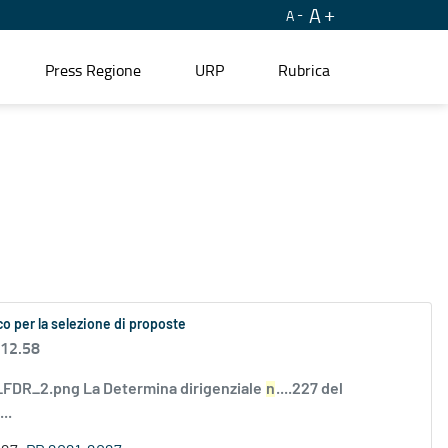
A
A
Press Regione
URP
Rubrica
o per la selezione di proposte
 12.58
DR_2.png La Determina dirigenziale
n
....227 del
..