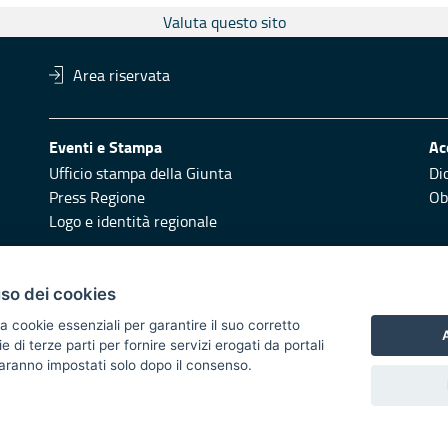
Valuta questo sito
Area riservata
Eventi e Stampa
Ac
Ufficio stampa della Giunta
Di
Press Regione
Obi
Logo e identità regionale
Redazione
Pr
uso dei cookies
Responsabili di pubblicazione
Vai
a cookie essenziali per garantire il suo corretto
A
di terze parti per fornire servizi erogati da portali
 2014/2020 - Asse XI
 saranno impostati solo dopo il consenso.
i di notifica
Feed RSS
Servizi Intranet