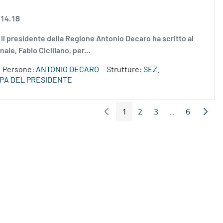
 14.18
g Il presidente della Regione Antonio Decaro ha scritto al
le, Fabio Ciciliano, per...
Persone:
ANTONIO DECARO
Strutture:
SEZ.
PA DEL PRESIDENTE
1
2
3
...
6
Pagina Precedente
Pagin
Pagina
Pagina
Pagina
Pagine interme
Pagina