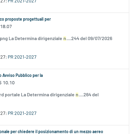
027:
PR 2021-2027
co proposte progettuali per
 18.07
.png La Determina dirigenziale
n
....244 del 09/07/2026
027:
PR 2021-2027
 Avviso Pubblico per la
6 10.10
rd portale La Determina dirigenziale
n
....264 del
027:
PR 2021-2027
ionale per chiedere il posizionamento di un mezzo aereo