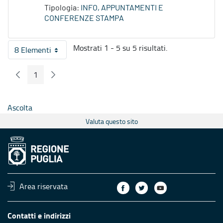
Tipologia:
INFO, APPUNTAMENTI E
CONFERENZE STAMPA
Mostrati 1 - 5 su 5 risultati.
8 Elementi
Per pagina
1
Pagina Precedente
Pagina Seguente
Pagina
Ascolta
Valuta questo sito
Area riservata
Contatti e indirizzi