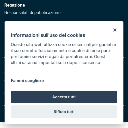
Redazione
Responsabili di pubblicazione
Protezione civile
×
Vai al sito di Protezione Civile Puglia
Informazioni sull'uso dei cookies
Iniziativa finanziata con risorse del POR Puglia 2014/2020 -
Questo sito web utilizza cookie essenziali per garantire
Asse XI
il suo corretto funzionamento e cookie di terze parti
per fornire servizi erogati da portali esterni. Questi
ultimi saranno impostati solo dopo il consenso.
Note legali
Cookie e privacy
Atti di notifica
Fammi scegliere
Feed RSS
Servizi Intranet
Accetta tutti
Rifiuta tutti
© Regione Puglia