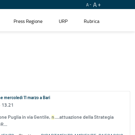
A
A
Press Regione
URP
Rubrica
e mercoledì 11 marzo a Bari
6 13.21
one Puglia in via Gentile,
n
....attuazione della Strategia
R...