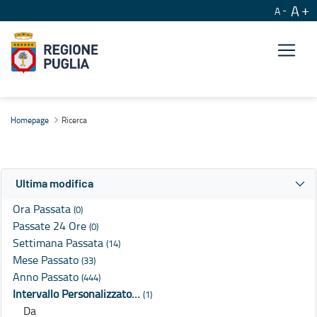
A
A
Ricerca
Homepage
Ricerca
Ultima modifica
Ora Passata
(0)
Passate 24 Ore
(0)
Settimana Passata
(14)
Mese Passato
(33)
Anno Passato
(444)
Intervallo Personalizzato…
(1)
Da