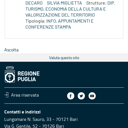
DECARO
SILVIA MIGLIETTA
Strutture:
DIP.
TURISMO, ECONOMIA DELLA CULTURA E
VALORIZZAZIONE DEL TERRITORIO
Tipologia:
INFO, APPUNTAMENTI E
CONFERENZE STAMPA
Ascolta
Valuta questo sito
Area riservata
Contatti e indirizzi
Lungomare N. Sauro, 33 - 70121 Bari
Via G. Gentile, 52 - 70126 Bari