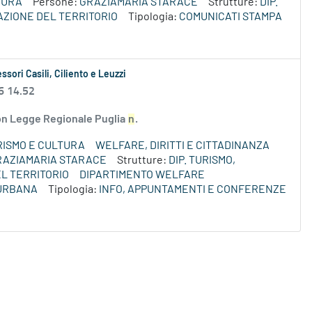
TURA
Persone:
GRAZIAMARIA STARACE
Strutture:
DIP.
AZIONE DEL TERRITORIO
Tipologia:
COMUNICATI STAMPA
ssori Casili, Ciliento e Leuzzi
6 14.52
 con Legge Regionale Puglia
n
.
RISMO E CULTURA
WELFARE, DIRITTI E CITTADINANZA
RAZIAMARIA STARACE
Strutture:
DIP. TURISMO,
L TERRITORIO
DIPARTIMENTO WELFARE
 URBANA
Tipologia:
INFO, APPUNTAMENTI E CONFERENZE