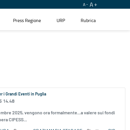
A
A
Press Regione
URP
Rubrica
r i Grandi Eventi in Puglia
6 14.48
vembre 2025, vengono ora formalmente...a valere sui fondi
era CIPESS...