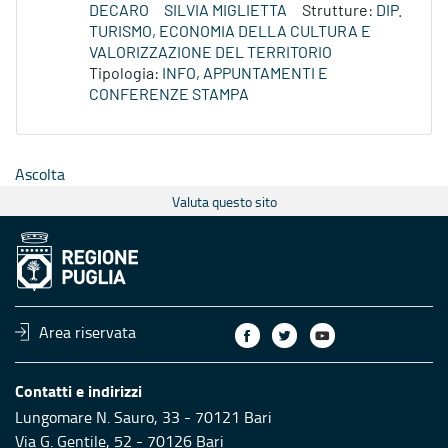
DECARO
SILVIA MIGLIETTA
Strutture:
DIP.
TURISMO, ECONOMIA DELLA CULTURA E
VALORIZZAZIONE DEL TERRITORIO
Tipologia:
INFO, APPUNTAMENTI E
CONFERENZE STAMPA
Ascolta
Valuta questo sito
Area riservata
Contatti e indirizzi
Lungomare N. Sauro, 33 - 70121 Bari
Via G. Gentile, 52 - 70126 Bari