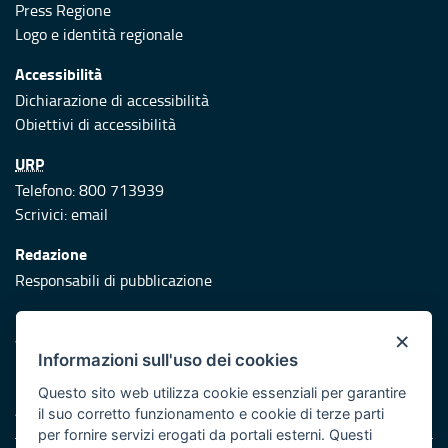
Press Regione
Logo e identità regionale
Accessibilità
Dichiarazione di accessibilità
Obiettivi di accessibilità
URP
Telefono: 800 713939
Scrivici:
email
Redazione
Responsabili di pubblicazione
Protezione civile
×
Vai al sito di Protezione Civile Puglia
Informazioni sull'uso dei cookies
Iniziativa finanziata con risorse del POR Puglia 2014/2020 -
Questo sito web utilizza cookie essenziali per garantire
Asse XI
il suo corretto funzionamento e cookie di terze parti
per fornire servizi erogati da portali esterni. Questi