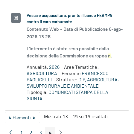
Pesca e acquacoltura, pronto il bando FEAMPA
contro il caro carburante
Contenuto Web -
Data di Pubblicazione 6-ago-
2026 13.28
L'intervento è stato reso possibile dalla
decisione della Commissione europea
n
.
Annualità:
2026
Aree Tematiche:
AGRICOLTURA
Persone:
FRANCESCO
PAOLICELLI
Strutture:
DIP. AGRICOLTURA,
SVILUPPO RURALE E AMBIENTALE
Tipologia:
COMUNICATI STAMPA DELLA
GIUNTA
Mostrati 13 - 15 su 15 risultati.
4 Elementi
Per pagina
1
2
3
4
Pagina Precedente
Pagina Seguente