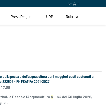
A
A
Press Regione
URP
Rubrica
se della pesca e dell'acquacoltura per i maggiori costi sostenuti a
ento 222507 – PN FEAMPA 2021-2027
 17.35
ttimi, la Pesca e l'Acquacoltura
n
....44 del 30 luglio 2026,
lia...