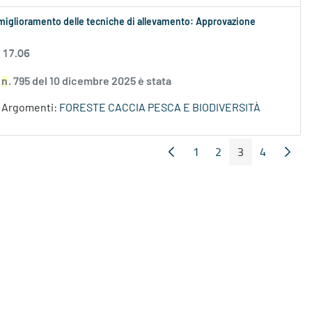
 il miglioramento delle tecniche di allevamento: Approvazione
 17.06
S
n
. 795 del 10 dicembre 2025 è stata
Argomenti:
FORESTE CACCIA PESCA E BIODIVERSITÀ
1
2
3
4
Pagina Precedente
Pagin
Pagina
Pagina
Pagina
Pagina