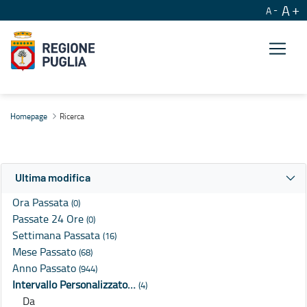
A
A
Ricerca
Homepage
Ricerca
Ultima modifica
Ora Passata
(0)
Passate 24 Ore
(0)
Settimana Passata
(16)
Mese Passato
(68)
Anno Passato
(944)
Intervallo Personalizzato…
(4)
Da