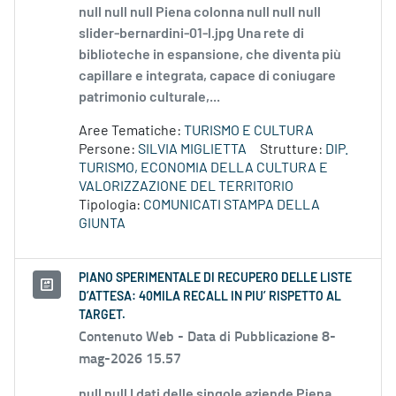
null null null Piena colonna null null null
slider-bernardini-01-l.jpg Una rete di
biblioteche in espansione, che diventa più
capillare e integrata, capace di coniugare
patrimonio culturale,...
Aree Tematiche:
TURISMO E CULTURA
Persone:
SILVIA MIGLIETTA
Strutture:
DIP.
TURISMO, ECONOMIA DELLA CULTURA E
VALORIZZAZIONE DEL TERRITORIO
Tipologia:
COMUNICATI STAMPA DELLA
GIUNTA
PIANO SPERIMENTALE DI RECUPERO DELLE LISTE
D’ATTESA: 40MILA RECALL IN PIU’ RISPETTO AL
TARGET.
Contenuto Web -
Data di Pubblicazione 8-
mag-2026 15.57
null null I dati delle singole aziende Piena