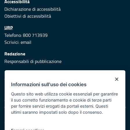
Accessibilità
Dichiarazione di accessibilità
Obiettivi di accessibilità
URP
Telefono: 800 713939
Scrivici:
email
Redazione
Responsabili di pubblicazione
Protezione civile
×
Vai al sito di Protezione Civile Puglia
Informazioni sull'uso dei cookies
Iniziativa finanziata con risorse del POR Puglia 2014/2020 -
Questo sito web utilizza cookie essenziali per garantire
Asse XI
il suo corretto funzionamento e cookie di terze parti
per fornire servizi erogati da portali esterni. Questi
ultimi saranno impostati solo dopo il consenso.
Note legali
Cookie e privacy
Atti di notifica