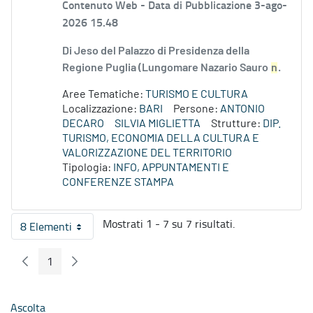
Contenuto Web -
Data di Pubblicazione 3-ago-
2026 15.48
Di Jeso del Palazzo di Presidenza della
Regione Puglia (Lungomare Nazario Sauro
n
.
Aree Tematiche:
TURISMO E CULTURA
Localizzazione:
BARI
Persone:
ANTONIO
DECARO
SILVIA MIGLIETTA
Strutture:
DIP.
TURISMO, ECONOMIA DELLA CULTURA E
VALORIZZAZIONE DEL TERRITORIO
Tipologia:
INFO, APPUNTAMENTI E
CONFERENZE STAMPA
Mostrati 1 - 7 su 7 risultati.
8 Elementi
Per pagina
1
Pagina Precedente
Pagina Seguente
Pagina
Ascolta