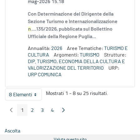
mag-2026 15.18
Con Determinazione del Dirigente della
Sezione Turismo e Internazionalizzazione
n
....135/2026, pubblicata sul Bollettino
Ufficiale della Regione Puglia...
Annualità:
2026
Aree Tematiche:
TURISMO E
CULTURA
Argomenti:
TURISMO
Strutture:
DIP. TURISMO, ECONOMIA DELLA CULTURA E
VALORIZZAZIONE DEL TERRITORIO
URP:
URP COMUNICA
Mostrati 1 - 8 su 25 risultati.
8 Elementi
Per pagina
1
2
3
4
Pagina Precedente
Pagina Seguente
Pagina
Pagina
Pagina
Pagina
Ascolta
Valuta questo sito