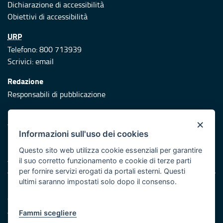
Dichiarazione di accessibilità
Obiettivi di accessibilità
URP
Telefono: 800 713939
Scrivici:
email
Redazione
Responsabili di pubblicazione
Protezione civile
×
Vai al sito di Protezione Civile Puglia
Informazioni sull'uso dei cookies
Iniziativa finanziata con risorse del POR Puglia 2014/2020 -
Questo sito web utilizza cookie essenziali per garantire
Asse XI
il suo corretto funzionamento e cookie di terze parti
per fornire servizi erogati da portali esterni. Questi
ultimi saranno impostati solo dopo il consenso.
Note legali
Cookie e privacy
Atti di notifica
Fammi scegliere
Feed RSS