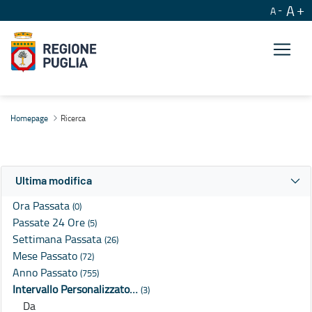
A
A
Ricerca
Homepage
Ricerca
Ultima modifica
Ora Passata
(0)
Passate 24 Ore
(5)
Settimana Passata
(26)
Mese Passato
(72)
Anno Passato
(755)
Intervallo Personalizzato…
(3)
Da