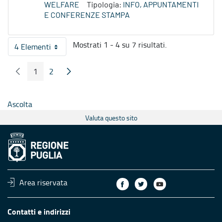
WELFARE
Tipologia:
INFO, APPUNTAMENTI
E CONFERENZE STAMPA
Mostrati 1 - 4 su 7 risultati.
4 Elementi
Per pagina
1
2
Pagina Precedente
Pagina Seguente
Pagina
Pagina
Ascolta
Valuta questo sito
Area riservata
Contatti e indirizzi