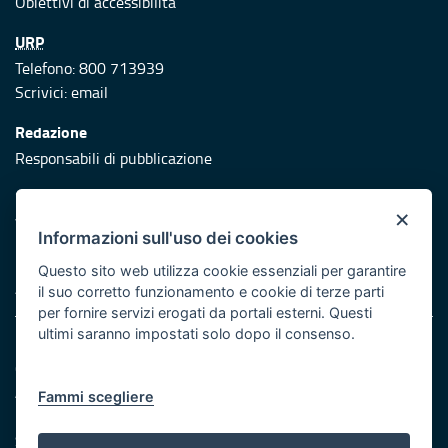
Obiettivi di accessibilità
URP
Telefono: 800 713939
Scrivici:
email
Redazione
Responsabili di pubblicazione
Protezione civile
×
Vai al sito di Protezione Civile Puglia
Informazioni sull'uso dei cookies
Iniziativa finanziata con risorse del POR Puglia 2014/2020 -
Questo sito web utilizza cookie essenziali per garantire
Asse XI
il suo corretto funzionamento e cookie di terze parti
per fornire servizi erogati da portali esterni. Questi
ultimi saranno impostati solo dopo il consenso.
Note legali
Cookie e privacy
Atti di notifica
Fammi scegliere
Feed RSS
Servizi Intranet