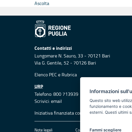
Ascolta
Contatti e indirizzi
Lungomare N. Sauro, 33 - 70121 Bari
Via G. Gentile, 52 - 70126 Bari
Elenco PEC
e
Rubrica
URP
Informazioni sull'
Telefono: 800 713939
Scrivici:
email
Questo sito web utilizz
funzionamento e cookie 
Iniziativa finanziata con risorse del POR Puglia
esterni. Questi ultimi
Note legali
Cookie e privacy
Att
Fammi scegliere