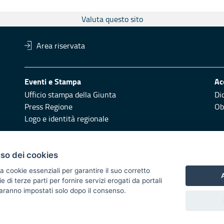
Valuta questo sito
Area riservata
Eventi e Stampa
Ac
Ufficio stampa della Giunta
Di
Press Regione
Obi
Logo e identità regionale
Redazione
Pr
uso dei cookies
Responsabili di pubblicazione
Vai
a cookie essenziali per garantire il suo corretto
A
di terze parti per fornire servizi erogati da portali
 2014/2020 - Asse XI
 saranno impostati solo dopo il consenso.
i di notifica
Feed RSS
Servizi Intranet