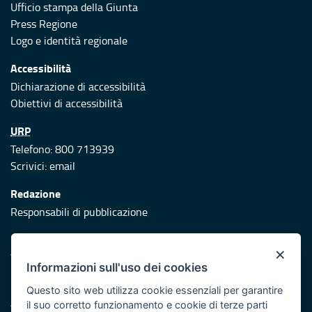
Ufficio stampa della Giunta
Press Regione
Logo e identità regionale
Accessibilità
Dichiarazione di accessibilità
Obiettivi di accessibilità
URP
Telefono: 800 713939
Scrivici:
email
Redazione
Responsabili di pubblicazione
Protezione civile
×
Vai al sito di Protezione Civile Puglia
Informazioni sull'uso dei cookies
Iniziativa finanziata con risorse del POR Puglia 2014/2020 -
Questo sito web utilizza cookie essenziali per garantire
Asse XI
il suo corretto funzionamento e cookie di terze parti