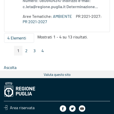
Numero: 0805404347 Indirizzo e-mail:
c.leta@regione.puglia.it Determinazione...
Aree Tematiche:
AMBIENTE
PR 2021-2027:
PR 2021-2027
Mostrati 1 - 4 su 13 risultati.
4 Elementi
Per pagina
1
2
3
4
Pagina Precedente
Pagina Seguente
Pagina
Pagina
Pagina
Pagina
Ascolta
Valuta questo sito
Area riservata