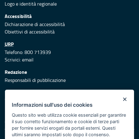
Logo e identità regionale
Accessibilità
Dichiarazione di accessibilità
Obiettivi di accessibilità
URP
Telefono: 800 713939
Scrivici:
email
Redazione
Responsabili di pubblicazione
Protezione civile
×
Vai al sito di Protezione Civile Puglia
Informazioni sull'uso dei cookies
Iniziativa finanziata con risorse del POR Puglia 2014/2020 -
Questo sito web utilizza cookie essenziali per garantire
Asse XI
il suo corretto funzionamento e cookie di terze parti
per fornire servizi erogati da portali esterni. Questi
ultimi saranno impostati solo dopo il consenso.
Note legali