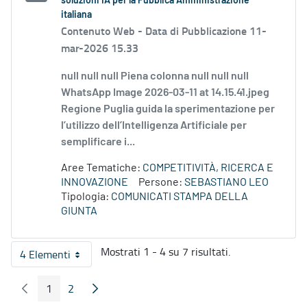
soluzioni IA per la Pubblica Amministrazione
italiana
Contenuto Web -
Data di Pubblicazione 11-
mar-2026 15.33
null null null Piena colonna null null null
WhatsApp Image 2026-03-11 at 14.15.41.jpeg
Regione Puglia guida la sperimentazione per
l’utilizzo dell’Intelligenza Artificiale per
semplificare i...
Aree Tematiche:
COMPETITIVITÀ, RICERCA E
INNOVAZIONE
Persone:
SEBASTIANO LEO
Tipologia:
COMUNICATI STAMPA DELLA
GIUNTA
Mostrati 1 - 4 su 7 risultati.
4 Elementi
Per pagina
1
2
Pagina Precedente
Pagina Seguente
Pagina
Pagina