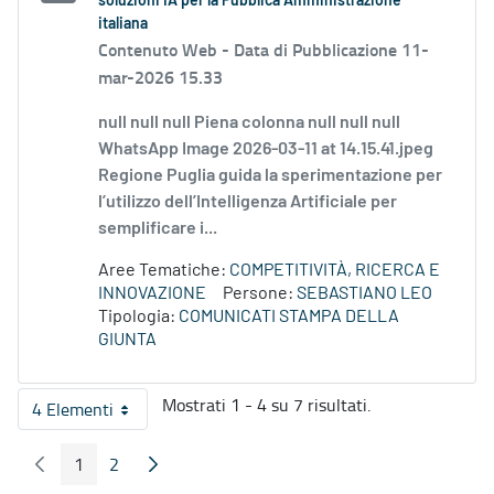
soluzioni IA per la Pubblica Amministrazione
italiana
Contenuto Web -
Data di Pubblicazione 11-
mar-2026 15.33
null null null Piena colonna null null null
WhatsApp Image 2026-03-11 at 14.15.41.jpeg
Regione Puglia guida la sperimentazione per
l’utilizzo dell’Intelligenza Artificiale per
semplificare i...
Aree Tematiche:
COMPETITIVITÀ, RICERCA E
INNOVAZIONE
Persone:
SEBASTIANO LEO
Tipologia:
COMUNICATI STAMPA DELLA
GIUNTA
Mostrati 1 - 4 su 7 risultati.
4 Elementi
Per pagina
1
2
Pagina Precedente
Pagina Seguente
Pagina
Pagina