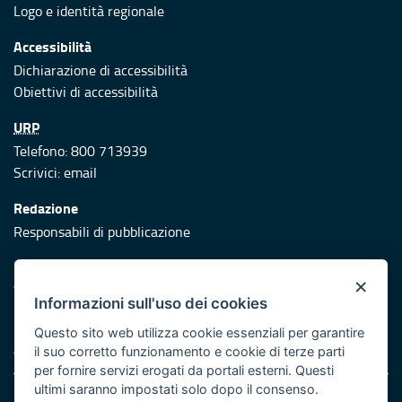
Logo e identità regionale
Accessibilità
Dichiarazione di accessibilità
Obiettivi di accessibilità
URP
Telefono: 800 713939
Scrivici:
email
Redazione
Responsabili di pubblicazione
Protezione civile
×
Vai al sito di Protezione Civile Puglia
Informazioni sull'uso dei cookies
Iniziativa finanziata con risorse del POR Puglia 2014/2020 -
Questo sito web utilizza cookie essenziali per garantire
Asse XI
il suo corretto funzionamento e cookie di terze parti
per fornire servizi erogati da portali esterni. Questi
ultimi saranno impostati solo dopo il consenso.
Note legali