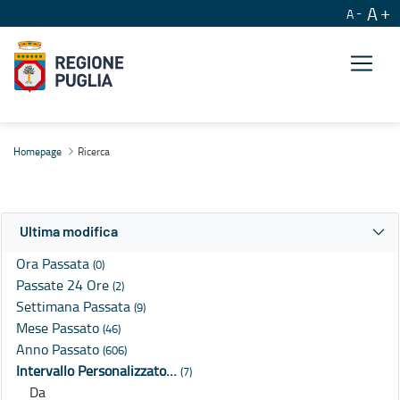
A
A
Ricerca
Homepage
Ricerca
Ultima modifica
Ora Passata
(0)
Passate 24 Ore
(2)
Settimana Passata
(9)
Mese Passato
(46)
Anno Passato
(606)
Intervallo Personalizzato…
(7)
Da