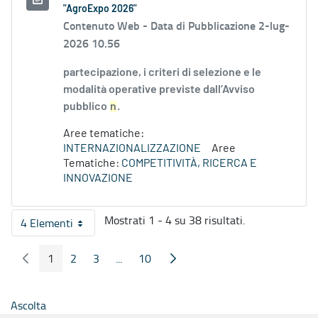
"AgroExpo 2026"
Contenuto Web -
Data di Pubblicazione 2-lug-
2026 10.56
partecipazione, i criteri di selezione e le
modalità operative previste dall’Avviso
pubblico
n
.
Aree tematiche:
INTERNAZIONALIZZAZIONE
Aree
Tematiche:
COMPETITIVITÀ, RICERCA E
INNOVAZIONE
Mostrati 1 - 4 su 38 risultati.
4 Elementi
Per pagina
1
2
3
...
10
Pagina Precedente
Pagina Seguente
Pagina
Pagina
Pagina
Pagine intermedie
Pagina
Ascolta