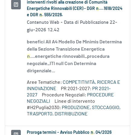
interventi rivolti alla creazione di Comunità
Energetiche Rinnovabili (CER) - DGR
n
....1618/2024
e DGR
n
. 555/2026.
Contenuto Web -
Data di Pubblicazione 22-
giu-2026 12.42
benefici All A4 Modello De Minimis Determina
della Sezione Transizione Energetica
n
....energetiche rinnovabili_procedura
negoziale_ITI null Con Determina
dirigenziale...
Aree Tematiche:
COMPETITIVITÀ, RICERCA E
INNOVAZIONE
PR 2021-2027:
PR 2021-
2027
Procedure Negoziali:
PROCEDURE
NEGOZIALI
Linee di intervento
#H2Puglia2030:
PRODUZIONE, STOCCAGGIO,
TRASPORTO, DISTRIBUZIONE
Proroga termini - Avviso Pubblico
n
. 04/2026