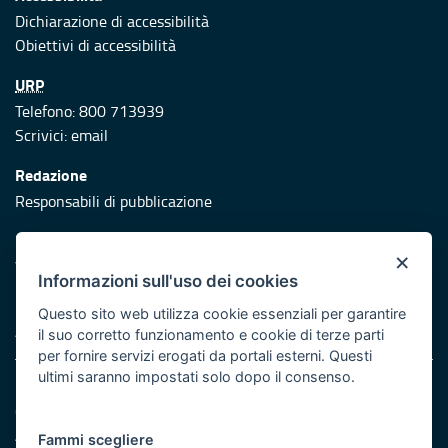
Dichiarazione di accessibilità
Obiettivi di accessibilità
URP
Telefono: 800 713939
Scrivici:
email
Redazione
Responsabili di pubblicazione
Protezione civile
×
Vai al sito di Protezione Civile Puglia
Informazioni sull'uso dei cookies
Iniziativa finanziata con risorse del POR Puglia 2014/2020 -
Questo sito web utilizza cookie essenziali per garantire
Asse XI
il suo corretto funzionamento e cookie di terze parti
per fornire servizi erogati da portali esterni. Questi
ultimi saranno impostati solo dopo il consenso.
Note legali
Cookie e privacy
Atti di notifica
Fammi scegliere