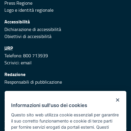
Press Regione
Logo e identità regionale
Accessibilità
Dichiarazione di accessibilità
Obiettivi di accessibilità
URP
Telefono: 800 713939
Scrivici:
email
Redazione
Responsabili di pubblicazione
Protezione civile
×
Vai al sito di Protezione Civile Puglia
Informazioni sull'uso dei cookies
Iniziativa finanziata con risorse del POR Puglia 2014/2020 -
Questo sito web utilizza cookie essenziali per garantire
Asse XI
il suo corretto funzionamento e cookie di terze parti
per fornire servizi erogati da portali esterni. Questi