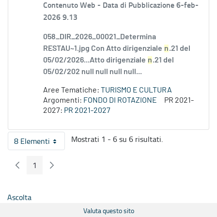
Contenuto Web -
Data di Pubblicazione 6-feb-
2026 9.13
058_DIR_2026_00021_Determina
RESTAU~1.jpg Con Atto dirigenziale
n
.21 del
05/02/2026...Atto dirigenziale
n
.21 del
05/02/202 null null null null...
Aree Tematiche:
TURISMO E CULTURA
Argomenti:
FONDO DI ROTAZIONE
PR 2021-
2027:
PR 2021-2027
Mostrati 1 - 6 su 6 risultati.
8 Elementi
Per pagina
1
Pagina Precedente
Pagina Seguente
Pagina
Ascolta
Valuta questo sito