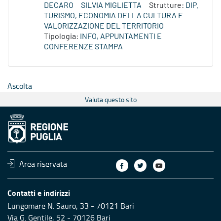
DECARO
SILVIA MIGLIETTA
Strutture:
DIP.
TURISMO, ECONOMIA DELLA CULTURA E
VALORIZZAZIONE DEL TERRITORIO
Tipologia:
INFO, APPUNTAMENTI E
CONFERENZE STAMPA
Ascolta
Valuta questo sito
Area riservata
Contatti e indirizzi
Lungomare N. Sauro, 33 - 70121 Bari
Via G. Gentile, 52 - 70126 Bari