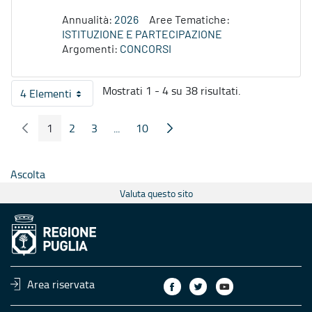
Annualità:
2026
Aree Tematiche:
ISTITUZIONE E PARTECIPAZIONE
Argomenti:
CONCORSI
Mostrati 1 - 4 su 38 risultati.
4 Elementi
Per pagina
1
2
3
...
10
Pagina Precedente
Pagina Seguente
Pagina
Pagina
Pagina
Pagine intermedie
Pagina
Ascolta
Valuta questo sito
Area riservata