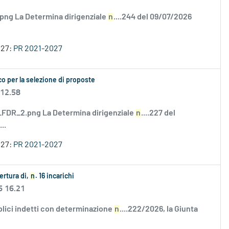
.png La Determina dirigenziale
n
....244 del 09/07/2026
027:
PR 2021-2027
o per la selezione di proposte
 12.58
DR_2.png La Determina dirigenziale
n
....227 del
..
027:
PR 2021-2027
ertura di,
n
. 16 incarichi
6 16.21
bblici indetti con determinazione
n
....222/2026, la Giunta