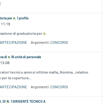
E
atoria per
n
. 1 profilo
 11.19
rmazione di graduatoria per
n
.
PARTECIPAZIONE
Argomenti:
CONCORSI
iva di
n
.16 unità di personale
 13.08
boratori tecnico amm.vi vittime mafia_Nomina...relativo
 per la copertura...
PARTECIPAZIONE
Argomenti:
CONCORSI
, DI
N
. 1 DIRIGENTE TECNICO A