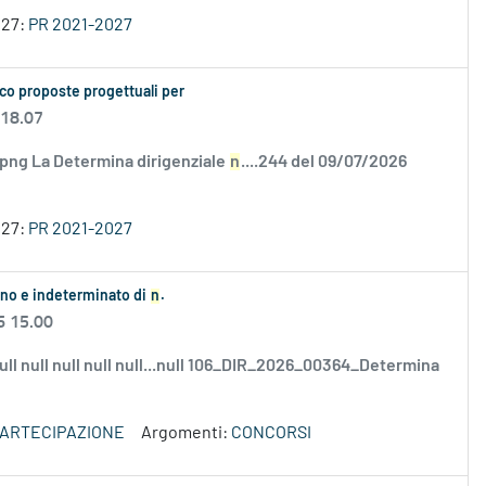
027:
PR 2021-2027
co proposte progettuali per
 18.07
.png La Determina dirigenziale
n
....244 del 09/07/2026
027:
PR 2021-2027
ieno e indeterminato di
n
.
6 15.00
 null null null null null...null 106_DIR_2026_00364_Determina
PARTECIPAZIONE
Argomenti:
CONCORSI