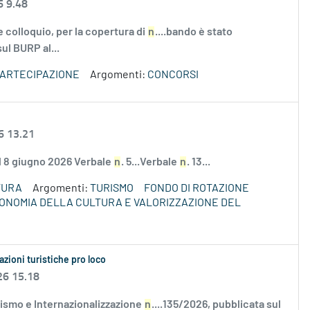
6 9.48
 colloquio, per la copertura di
n
....bando è stato
sul BURP al...
PARTECIPAZIONE
Argomenti:
CONCORSI
6 13.21
el 8 giugno 2026 Verbale
n
. 5...Verbale
n
. 13...
TURA
Argomenti:
TURISMO
FONDO DI ROTAZIONE
ECONOMIA DELLA CULTURA E VALORIZZAZIONE DEL
azioni turistiche pro loco
26 15.18
ismo e Internazionalizzazione
n
....135/2026, pubblicata sul