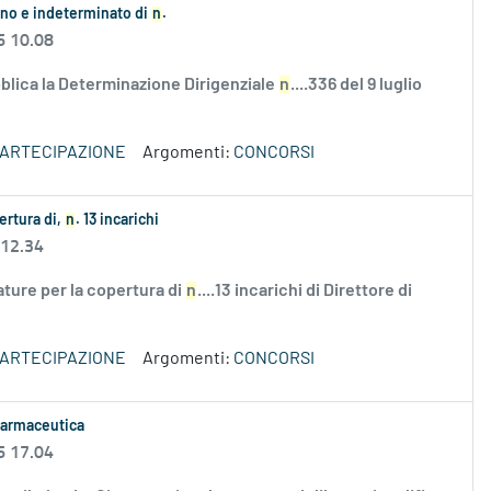
ieno e indeterminato di
n
.
6 10.08
lica la Determinazione Dirigenziale
n
....336 del 9 luglio
PARTECIPAZIONE
Argomenti:
CONCORSI
ertura di,
n
. 13 incarichi
 12.34
ature per la copertura di
n
....13 incarichi di Direttore di
PARTECIPAZIONE
Argomenti:
CONCORSI
 farmaceutica
6 17.04