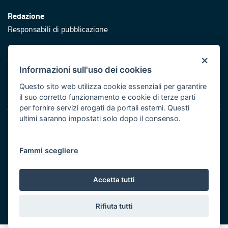
Redazione
Responsabili di pubblicazione
Protezione civile
×
Vai al sito di Protezione Civile Puglia
Informazioni sull'uso dei cookies
Iniziativa finanziata con risorse del POR Puglia 2014/2020 -
Questo sito web utilizza cookie essenziali per garantire
Asse XI
il suo corretto funzionamento e cookie di terze parti
per fornire servizi erogati da portali esterni. Questi
ultimi saranno impostati solo dopo il consenso.
Note legali
Cookie e privacy
Atti di notifica
Fammi scegliere
Feed RSS
Servizi Intranet
Accetta tutti
Rifiuta tutti
© Regione Puglia