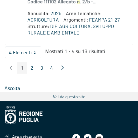
Codice 111102 Allegato
n
. 2/b -...
Annualità:
2025
Aree Tematiche:
AGRICOLTURA
Argomenti:
FEAMPA 21-27
Strutture:
DIP. AGRICOLTURA, SVILUPPO
RURALE E AMBIENTALE
Mostrati 1 - 4 su 13 risultati.
4 Elementi
Per pagina
1
2
3
4
Pagina Precedente
Pagina Seguente
Pagina
Pagina
Pagina
Pagina
Ascolta
Valuta questo sito
Area riservata