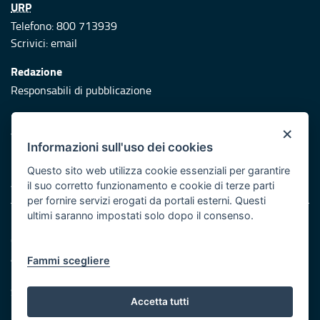
URP
Telefono: 800 713939
Scrivici:
email
Redazione
Responsabili di pubblicazione
Protezione civile
×
Vai al sito di Protezione Civile Puglia
Informazioni sull'uso dei cookies
Iniziativa finanziata con risorse del POR Puglia 2014/2020 -
Questo sito web utilizza cookie essenziali per garantire
Asse XI
il suo corretto funzionamento e cookie di terze parti
per fornire servizi erogati da portali esterni. Questi
ultimi saranno impostati solo dopo il consenso.
Note legali
Cookie e privacy
Atti di notifica
Fammi scegliere
Feed RSS
Servizi Intranet
Accetta tutti