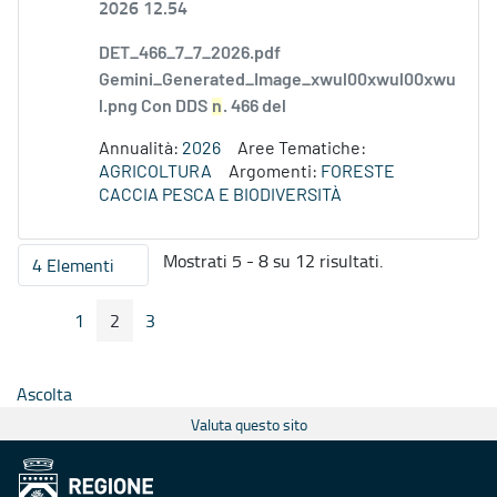
2026 12.54
DET_466_7_7_2026.pdf
Gemini_Generated_Image_xwul00xwul00xwu
l.png Con DDS
n
. 466 del
Annualità:
2026
Aree Tematiche:
AGRICOLTURA
Argomenti:
FORESTE
CACCIA PESCA E BIODIVERSITÀ
Mostrati 5 - 8 su 12 risultati.
4 Elementi
Per pagina
1
2
3
Pagina Precedente
Pagina Seguente
Pagina
Pagina
Pagina
Ascolta
Valuta questo sito