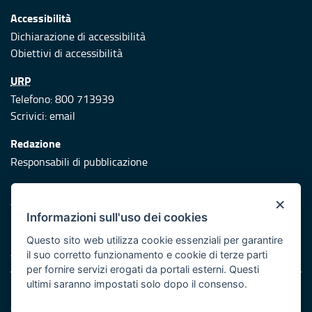
Accessibilità
Dichiarazione di accessibilità
Obiettivi di accessibilità
URP
Telefono: 800 713939
Scrivici:
email
Redazione
Responsabili di pubblicazione
Protezione civile
×
Vai al sito di Protezione Civile Puglia
Informazioni sull'uso dei cookies
Iniziativa finanziata con risorse del POR Puglia 2014/2020 -
Questo sito web utilizza cookie essenziali per garantire
Asse XI
il suo corretto funzionamento e cookie di terze parti
per fornire servizi erogati da portali esterni. Questi
ultimi saranno impostati solo dopo il consenso.
Note legali
Cookie e privacy