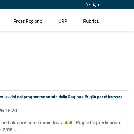
A
A
Press Regione
URP
Rubrica
mi avvisi del programma varato dalla Regione Puglia per attrezzare
26 18.20
gione balneare come individuata
dall
...Puglia ha predisposto
 2018...