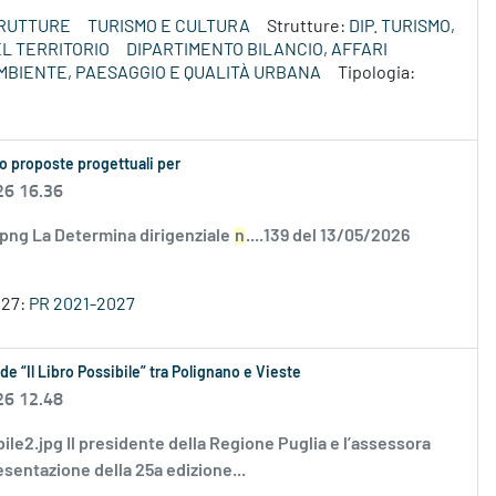
TRUTTURE
TURISMO E CULTURA
Strutture:
DIP. TURISMO,
L TERRITORIO
DIPARTIMENTO BILANCIO, AFFARI
MBIENTE, PAESAGGIO E QUALITÀ URBANA
Tipologia:
o proposte progettuali per
26 16.36
.png La Determina dirigenziale
n
....139 del 13/05/2026
027:
PR 2021-2027
de “Il Libro Possibile” tra Polignano e Vieste
26 12.48
ibile2.jpg Il presidente della Regione Puglia e l’assessora
esentazione della 25a edizione...