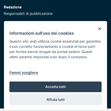
Redazione
Responsabili di pubblicazione
Protezione civile
×
Vai al sito di Protezione Civile Puglia
Informazioni sull'uso dei cookies
Iniziativa finanziata con risorse del POR Puglia 2014/2020 -
Questo sito web utilizza cookie essenziali per garantire
Asse XI
il suo corretto funzionamento e cookie di terze parti
per fornire servizi erogati da portali esterni. Questi
ultimi saranno impostati solo dopo il consenso.
Note legali
Cookie e privacy
Atti di notifica
Fammi scegliere
Feed RSS
Servizi Intranet
Accetta tutti
Rifiuta tutti
© Regione Puglia