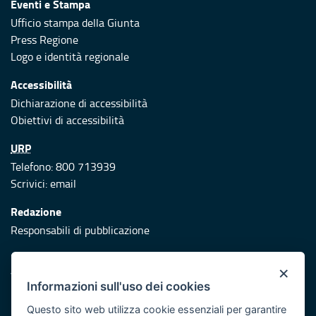
Eventi e Stampa
Ufficio stampa della Giunta
Press Regione
Logo e identità regionale
Accessibilità
Dichiarazione di accessibilità
Obiettivi di accessibilità
URP
Telefono: 800 713939
Scrivici:
email
Redazione
Responsabili di pubblicazione
Protezione civile
×
Vai al sito di Protezione Civile Puglia
Informazioni sull'uso dei cookies
Iniziativa finanziata con risorse del POR Puglia 2014/2020 -
Questo sito web utilizza cookie essenziali per garantire