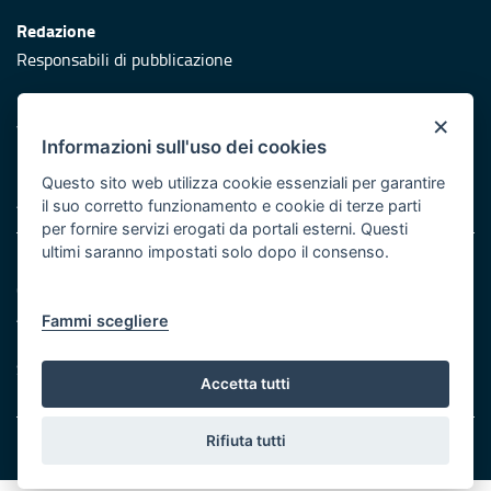
Redazione
Responsabili di pubblicazione
Protezione civile
×
Vai al sito di Protezione Civile Puglia
Informazioni sull'uso dei cookies
Iniziativa finanziata con risorse del POR Puglia 2014/2020 -
Questo sito web utilizza cookie essenziali per garantire
Asse XI
il suo corretto funzionamento e cookie di terze parti
per fornire servizi erogati da portali esterni. Questi
ultimi saranno impostati solo dopo il consenso.
Note legali
Cookie e privacy
Atti di notifica
Fammi scegliere
Feed RSS
Servizi Intranet
Accetta tutti
Rifiuta tutti
© Regione Puglia