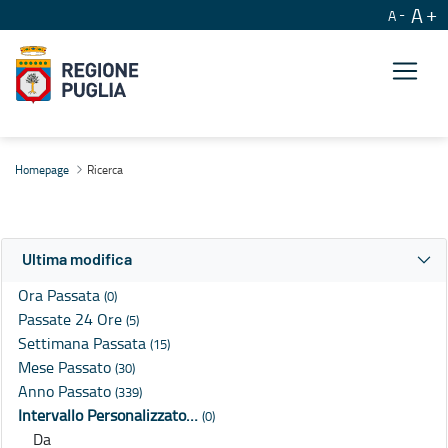
A
A
Ricerca
Homepage
Ricerca
Ultima modifica
Ora Passata
(0)
Passate 24 Ore
(5)
Settimana Passata
(15)
Mese Passato
(30)
Anno Passato
(339)
Intervallo Personalizzato…
(0)
Da